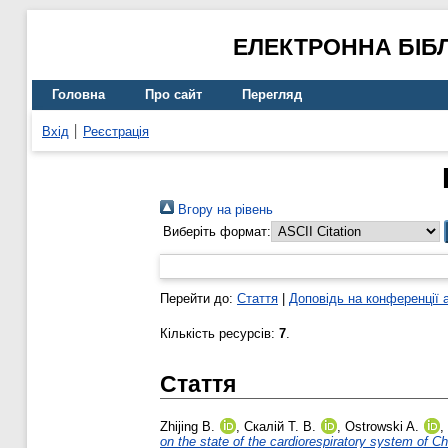
ЕЛЕКТРОННА БІБ
Головна
Про сайт
Перегляд
Вхід
Реєстрація
Вгору на рівень
Виберіть формат:
Перейти до:
Стаття
|
Доповідь на конференції 
Кількість ресурсів:
7
.
Стаття
Zhijing B.
,
Скалій Т. В.
,
Ostrowski A.
,
on the state of the cardiorespiratory system of C