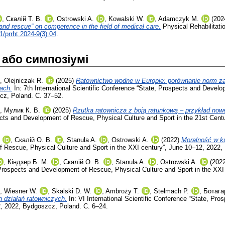
,
Скалій Т. В.
,
Ostrowski A.
,
Kowalski W.
,
Adamczyk M.
(202
y and rescue” on competence in the field of medical care.
Physical Rehabilitati
1/prrht.2024-9(3).04
.
 або симпозіумі
,
Olejniczak R.
(2025)
Ratownictwo wodne w Europie: porównanie norm zat
ach.
In: 7th International Scientific Conference “State, Prospects and Devel
cz, Poland. С. 37–52.
,
Мулик К. В.
(2025)
Rzutka ratownicza z boją ratunkową – przykład now
pects and Development of Rescue, Physical Culture and Sport in the 21st Cen
,
Скалій О. В.
,
Stanula A.
,
Ostrowski A.
(2022)
Moralność w ku
 Rescue, Physical Culture and Sport in the XXI century”, June 10–12, 2022
,
Кіндзер Б. М.
,
Скалій О. В.
,
Stanula A.
,
Ostrowski A.
(202
e, Prospects and Development of Rescue, Physical Culture and Sport in the X
,
Wiesner W.
,
Skalski D. W.
,
Ambroży T.
,
Stelmach P.
,
Ботагар
 działań ratowniczych.
In: VI International Scientific Conference “State, P
2, 2022, Bydgoszcz, Poland. С. 6–24.