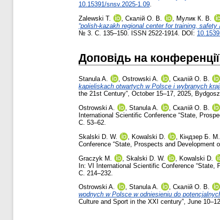
10.15391/snsv.2025-1.09
.
Zalewski T.
,
Скалій О. В.
,
Мулик К. В.
“polish-kazakh regional center for training, safet
№ 3. С. 135–150. ISSN 2522-1914. DOI:
10.1539
Доповідь на конференції
Stanula A.
,
Ostrowski A.
,
Скалій О. В.
kąpieliskach otwartych w Polsce i wybranych kraj
the 21st Century”, October 15–17, 2025, Bydgosz
Ostrowski A.
,
Stanula A.
,
Скалій О. В.
International Scientific Conference “State, Pros
С. 53–62.
Skalski D. W.
,
Kowalski D.
,
Кіндзер Б. М.
Conference “State, Prospects and Development of
Graczyk M.
,
Skalski D. W.
,
Kowalski D.
In: VI International Scientific Conference “Stat
С. 214–232.
Ostrowski A.
,
Stanula A.
,
Скалій О. В.
wodnych w Polsce w odniesieniu do potencjalnych
Culture and Sport in the XXI century”, June 10–1