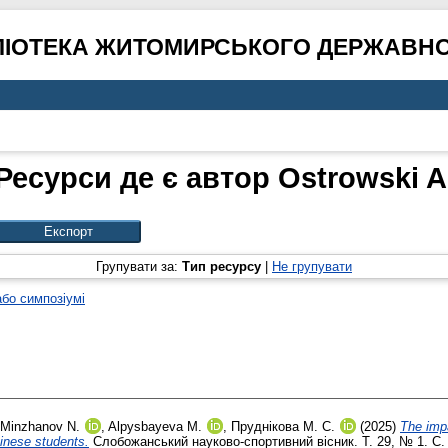
ЛІОТЕКА ЖИТОМИРСЬКОГО ДЕРЖАВНО
Ресурси де є автор
Ostrowski A
Групувати за:
Тип ресурсу
|
Не групувати
або симпозіумі
Minzhanov N.
,
Alpysbayeva M.
,
Пруднікова М. С.
(2025)
The impa
hinese students.
Слобожанський науково-спортивний вісник. Т. 29, № 1. С.