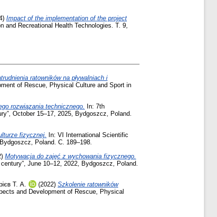
4)
Impact of the implementation of the project
on and Recreational Health Technologies. Т. 9,
rudnienia ratowników na pływalniach i
opment of Rescue, Physical Culture and Sport in
ego rozwiązania technicznego.
In: 7th
tury”, October 15–17, 2025, Bydgoszcz, Poland.
lturze fizycznej.
In: VI International Scientific
, Bydgoszcz, Poland. С. 189–198.
2)
Motywacja do zajęć z wychowania fizycznego.
XI century”, June 10–12, 2022, Bydgoszcz, Poland.
ієв Т. А.
(2022)
Szkolenie ratowników
rospects and Development of Rescue, Physical