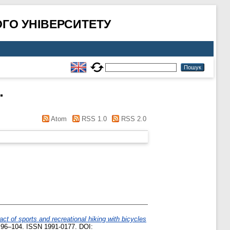
ГО УНІВЕРСИТЕТУ
.
Atom
RSS 1.0
RSS 2.0
ct of sports and recreational hiking with bicycles
 96–104. ISSN 1991-0177. DOI: