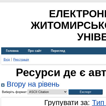
ЕЛЕКТРОН
ЖИТОМИРСЬК
УНІВ
Головна
Про сайт
Перегляд
Вхід
Реєстрація
Ресурси де є ав
Вгору на рівень
Виберіть формат:
Групувати за:
Тип