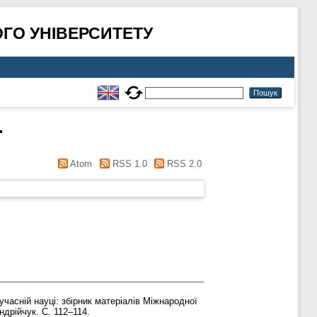
ГО УНІВЕРСИТЕТУ
.
Atom
RSS 1.0
RSS 2.0
асній науці: збірник матеріалів Міжнародної
ндрійчук. С. 112–114.