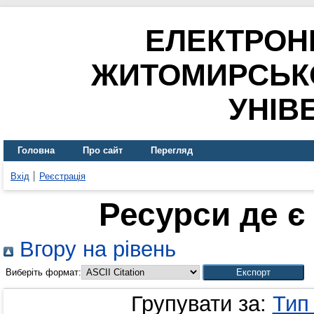
ЕЛЕКТРОН
ЖИТОМИРСЬК
УНІВ
Головна
Про сайт
Перегляд
Вхід
Реєстрація
Ресурси де є
Вгору на рівень
Виберіть формат:
Групувати за:
Тип