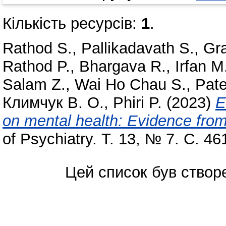
Кількість ресурсів:
1
.
Rathod S.
,
Pallikadavath S.
,
Gr
Rathod P.
,
Bhargava R.
,
Irfan M
Salam Z.
,
Wai Ho Chau S.
,
Pate
Климчук В. О.
,
Phiri P.
(2023)
E
on mental health: Evidence from
of Psychiatry. Т. 13, № 7. С. 
Цей список був ство