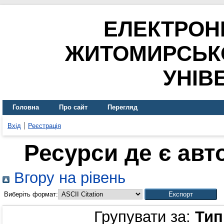
ЕЛЕКТРОН
ЖИТОМИРСЬК
УНІВ
Головна
Про сайт
Перегляд
Вхід
Реєстрація
Ресурси де є ав
Вгору на рівень
Виберіть формат:
Групувати за:
Тип