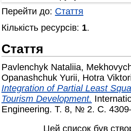
Перейти до:
Стаття
Кількість ресурсів:
1
.
Стаття
Pavlenchyk Nataliia
,
Mekhovych
Opanashchuk Yurii
,
Hotra Viktor
Integration of Partial Least Squ
Tourism Development.
Internati
Engineering. Т. 8, № 2. С. 430
Цей список був ств