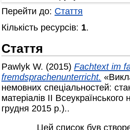
Перейти до:
Стаття
Кількість ресурсів:
1
.
Стаття
Pawlyk W.
(2015)
Fachtext im f
fremdsprachenunterricht.
«Викла
немовних спеціальностей: ста
матеріалів ІІ Всеукраїнського 
грудня 2015 р.)..
Цей список був ство