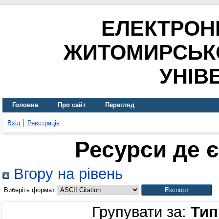
ЕЛЕКТРОН
ЖИТОМИРСЬК
УНІВ
Головна
Про сайт
Перегляд
Вхід
Реєстрація
Ресурси де 
Вгору на рівень
Виберіть формат:
Групувати за:
Тип