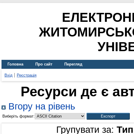
ЕЛЕКТРОН
ЖИТОМИРСЬК
УНІВ
Головна
Про сайт
Перегляд
Вхід
Реєстрація
Ресурси де є ав
Вгору на рівень
Виберіть формат:
Групувати за:
Тип