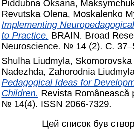
Piddubna Oksana
,
Maksymchuk 
Revutska Olena
,
Moskalenko M
Implementing Neuropedagogical 
to Practice.
ВRAIN. Broad Researc
Neuroscience. № 14 (2). С. 37
Shulha Liudmyla
,
Skomorovska 
Nadezhda
,
Zahorodnia Liudmyl
Pedagogical Ideas for Developme
Children.
Revista Românească pe
№ 14(4). ISSN 2066-7329.
Цей список був ство