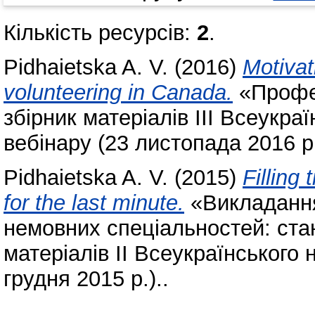
Кількість ресурсів:
2
.
Pidhaietska A. V.
(2016)
Motivat
volunteering in Canada.
«Профес
збірник матеріалів IІІ Всеукра
вебінару (23 листопада 2016 р.
Pidhaietska A. V.
(2015)
Filling
for the last minute.
«Викладання
немовних спеціальностей: ста
матеріалів ІІ Всеукраїнського 
грудня 2015 р.)..