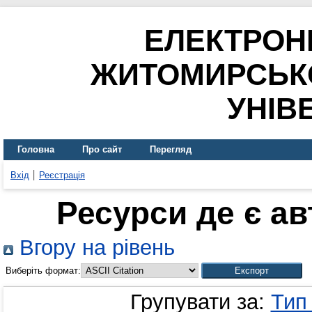
ЕЛЕКТРОН
ЖИТОМИРСЬК
УНІВ
Головна
Про сайт
Перегляд
Вхід
Реєстрація
Ресурси де є а
Вгору на рівень
Виберіть формат:
Групувати за:
Тип