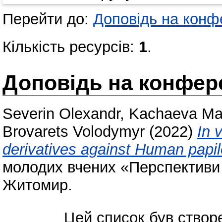
Перейти до:
Доповідь на конфе
Кількість ресурсів:
1
.
Доповідь на конфере
Severin Olexandr
,
Kachaeva Ma
Brovarets Volodymyr
(2022)
In 
derivatives against Human papi
молодих вчених «Перспективи хі
Житомир.
Цей список був ство