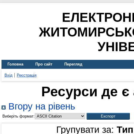
ЕЛЕКТРОН
ЖИТОМИРСЬК
УНІВ
Головна
Про сайт
Перегляд
Вхід
Реєстрація
Ресурси де є
Вгору на рівень
Виберіть формат:
Групувати за:
Тип