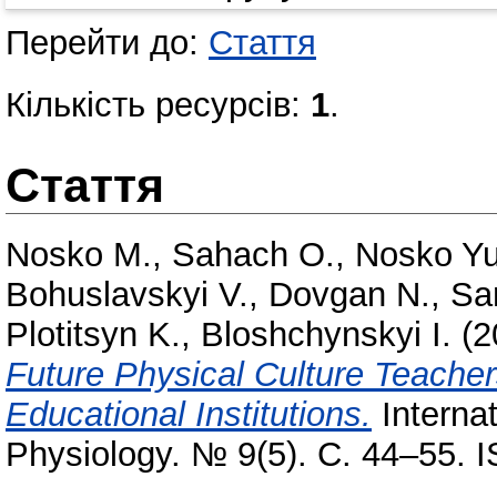
Перейти до:
Стаття
Кількість ресурсів:
1
.
Стаття
Nosko M.
,
Sahach O.
,
Nosko Yu
Bohuslavskyi V.
,
Dovgan N.
,
Sa
Plotitsyn K.
,
Bloshchynskyi I.
(2
Future Physical Culture Teacher
Educational Institutions.
Internat
Physiology. № 9(5). С. 44–55. 