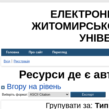
ЕЛЕКТРОН
ЖИТОМИРСЬК
УНІВ
Головна
Про сайт
Перегляд
Вхід
Реєстрація
Ресурси де є а
Вгору на рівень
Виберіть формат:
Групувати за:
Тип