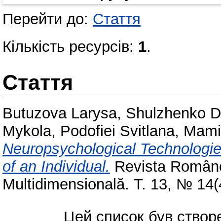
Перейти до:
Стаття
Кількість ресурсів:
1
.
Стаття
Butuzova Larysa
,
Shulzhenko D
Mykola
,
Podofiei Svitlana
,
Mami
Neuropsychological Technologie
of an Individual.
Revista Române
Multidimensională. Т. 13, № 14
Цей список був ство