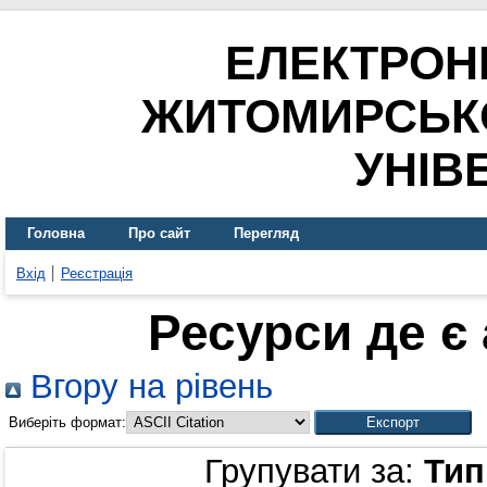
ЕЛЕКТРОН
ЖИТОМИРСЬК
УНІВ
Головна
Про сайт
Перегляд
Вхід
Реєстрація
Ресурси де є
Вгору на рівень
Виберіть формат:
Групувати за:
Тип