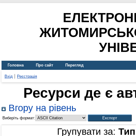
ЕЛЕКТРОН
ЖИТОМИРСЬК
УНІВ
Головна
Про сайт
Перегляд
Вхід
Реєстрація
Ресурси де є а
Вгору на рівень
Виберіть формат:
Групувати за:
Тип