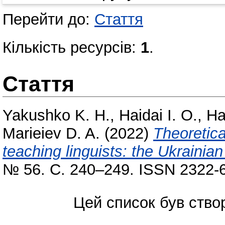
Перейти до:
Стаття
Кількість ресурсів:
1
.
Стаття
Yakushko K. H.
,
Haidai I. O.
,
Ha
Marieiev D. A.
(2022)
Theoretica
teaching linguists: the Ukrainian
№ 56. С. 240–249. ISSN 2322-
Цей список був ств