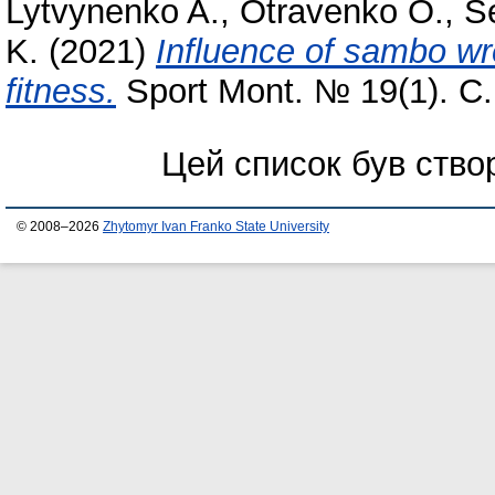
Lytvynenko A.
,
Otravenko O.
,
S
K.
(2021)
Influence of sambo wre
fitness.
Sport Mont. № 19(1). С.
Цей список був ств
© 2008–2026
Zhytomyr Ivan Franko State University