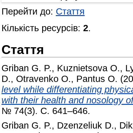
Перейти до:
Стаття
Кількість ресурсів:
2
.
Стаття
Griban G. P.
,
Kuznіetsova O.
,
L
D.
,
Otravenko O.
,
Pantus O.
(2
level while differentiating phys
with their health and nosology o
№ 74(3). С. 641–646.
Griban G. P.
,
Dzenzeliuk D.
,
Dik