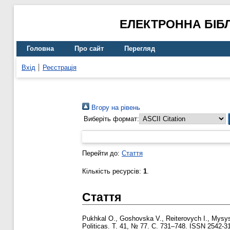
ЕЛЕКТРОННА БІБ
Головна
Про сайт
Перегляд
Вхід
Реєстрація
Вгору на рівень
Виберіть формат:
Перейти до:
Стаття
Кількість ресурсів:
1
.
Стаття
Pukhkal О.
,
Goshovska V.
,
Reiterovych I.
,
Mysys
Politicas. Т. 41, № 77. С. 731–748. ISSN 2542-3