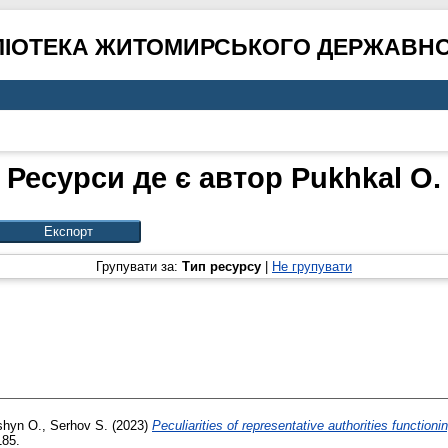
ЛІОТЕКА ЖИТОМИРСЬКОГО ДЕРЖАВНО
Ресурси де є автор
Pukhkal О.
Групувати за:
Тип ресурсу
|
Не групувати
hyn O.
,
Serhov S.
(2023)
Peculiarities of representative authorities functioni
185.