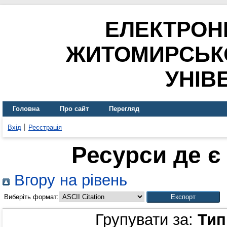
ЕЛЕКТРОН
ЖИТОМИРСЬК
УНІВ
Головна
Про сайт
Перегляд
Вхід
Реєстрація
Ресурси де є
Вгору на рівень
Виберіть формат:
Групувати за:
Тип