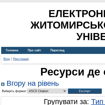
ЕЛЕКТРОН
ЖИТОМИРСЬК
УНІВ
Головна
Про сайт
Перегляд
Вхід
Реєстрація
Ресурси де 
Вгору на рівень
Виберіть формат:
Групувати за:
Тип