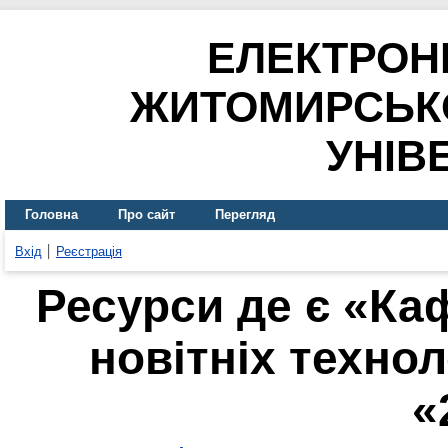
ЕЛЕКТРОН
ЖИТОМИРСЬК
УНІВ
Головна
Про сайт
Перегляд
Вхід
Реєстрація
Ресурси де є «Ка
новітніх технол
«