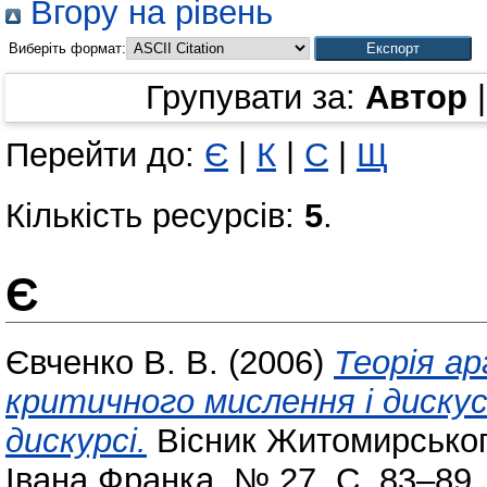
Вгору на рівень
Виберіть формат:
Групувати за:
Автор
Перейти до:
Є
|
К
|
С
|
Щ
Кількість ресурсів:
5
.
Є
Євченко В. В.
(2006)
Теорія а
критичного мислення і диску
дискурсі.
Вісник Житомирського
Івана Франка. № 27. С. 83–89.