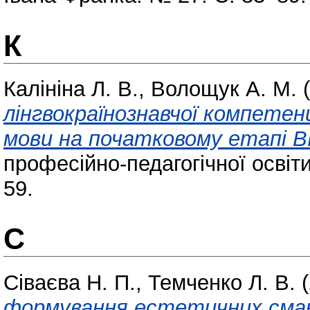
К
Калініна Л. В.
,
Волощук А. М.
(
лінгвокраїнознавчої компетенц
мови на початковому етапі В
професійно-педагогічної освіти
59.
С
Сіваєва Н. П.
,
Темченко Л. В.
(
формування естетичних смакі