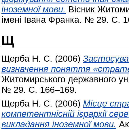
іноземної мови.
Вісник Житоми
імені Івана Франка. № 29. С. 
Щ
Щерба Н. С.
(2006)
Застосува
визначення поняття «страте
Житомирського державного уні
№ 29. С. 166–169.
Щерба Н. С.
(2006)
Місце стра
компетентнісній ієрархії сере
викладання іноземної мови.
Ак