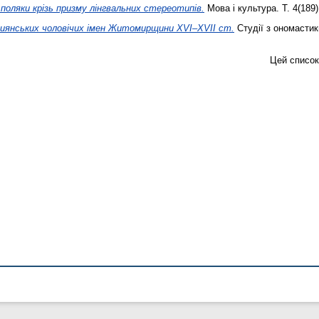
й поляки крізь призму лінгвальних стереотипів.
Мова і культура. Т. 4(189)
тиянських чоловічих імен Житомирщини ХVІ–XVІІ ст.
Студії з ономастики
Цей список