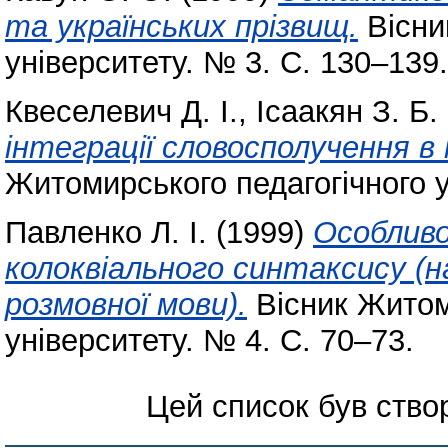
та українських прізвищ.
Вісни
університету. № 3. С. 130–139.
Квеселевич Д. І.
,
Ісаакян З. Б.
інтеграції словосполучення в м
Житомирського педагогічного у
Павленко Л. І.
(1999)
Особлив
колоквіального синтаксису (на
розмовної мови).
Вісник Житом
університету. № 4. С. 70–73.
Цей список був ств