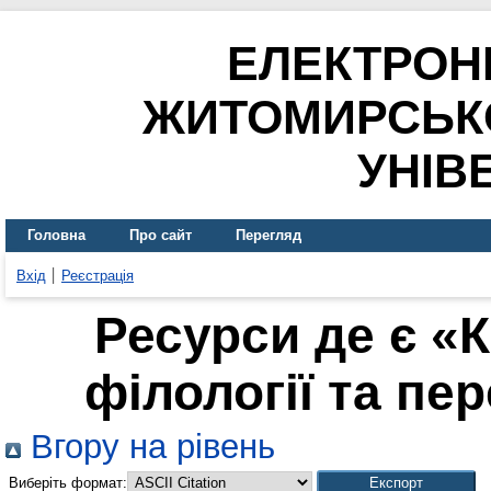
ЕЛЕКТРОН
ЖИТОМИРСЬК
УНІВ
Головна
Про сайт
Перегляд
Вхід
Реєстрація
Ресурси де є «
філології та пер
Вгору на рівень
Виберіть формат: