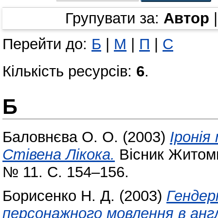
Групувати за:
Автор
Перейти до:
Б
|
М
|
П
|
С
Кількість ресурсів:
6
.
Б
Баловнєва О. О.
(2003)
Іронія
Стівена Лікока.
Вісник Житоми
№ 11. С. 154–156.
Борисенко Н. Д.
(2003)
Гендер
персонажного мовлення в анг