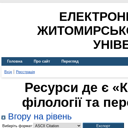
ЕЛЕКТРОН
ЖИТОМИРСЬК
УНІВ
Головна
Про сайт
Перегляд
Вхід
Реєстрація
Ресурси де є «
філології та пер
Вгору на рівень
Виберіть формат: