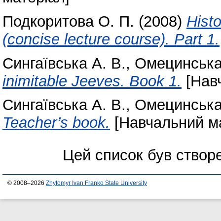
Подкоритова О. П.
(2008)
Histo
(concise lecture course). Part 1.
Сингаївська А. В.
,
Омецинська
inimitable Jeeves. Book 1.
[Навч
Сингаївська А. В.
,
Омецинська
Teacher’s book.
[Навчальний ма
Цей список був ство
© 2008–2026
Zhytomyr Ivan Franko State University