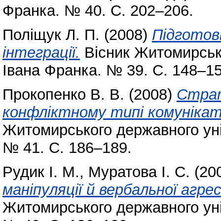
Франка. № 40. С. 202–206.
Поліщук Л. П.
(2008)
Підготов
інтеграції.
Вісник Житомирсько
Івана Франка. № 39. С. 148–15
Прокопенко В. В.
(2008)
Страт
конфліктному типі комунікати
Житомирського державного уні
№ 41. С. 186–189.
Рудик І. М.
,
Муратова І. С.
(20
маніпуляції й вербальної агрес
Житомирського державного уні