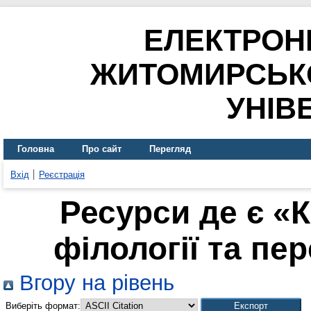
ЕЛЕКТРОН
ЖИТОМИРСЬК
УНІВ
Головна
Про сайт
Перегляд
Вхід
Реєстрація
Ресурси де є «
філології та пер
Вгору на рівень
Виберіть формат: