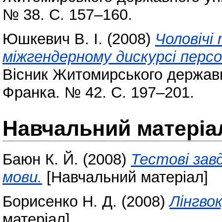
№ 38. С. 157–160.
Юшкевич В. І.
(2008)
Чоловічі
міжгендерному дискурсі персо
Вісник Житомирського державно
Франка. № 42. С. 197–201.
Навчальний матеріа
Баюн К. Й.
(2008)
Тестові завд
мови.
[Навчальний матеріал]
Борисенко Н. Д.
(2008)
Лінгво
матеріал]