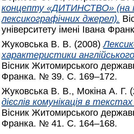
концепту «ДИТИНСТВО» (на м
лексикографічних джерел).
Ві
університету імені Івана Фран
Жуковська В. В.
(2008)
Лексик
характеристики англійського
Вісник Житомирського державно
Франка. № 39. С. 169–172.
Жуковська В. В.
,
Мокіна А. Г.
(
дієслів комунікація в текстах
Вісник Житомирського державно
Франка. № 41. С. 164–168.