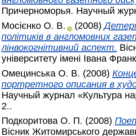
Причерноморья. Научный журна
Мосієнко О. В.
(2008)
Детерм
політиків в англомовних газ
лінвокогнітивний аспект.
Віс
університету імені Івана Фран
Омецинська О. В.
(2008)
Конц
портретного описания в худ
Научный журнал «Культура на
2..
Подкоритова О. П.
(2008)
Поет
Вісник Житомирського державно