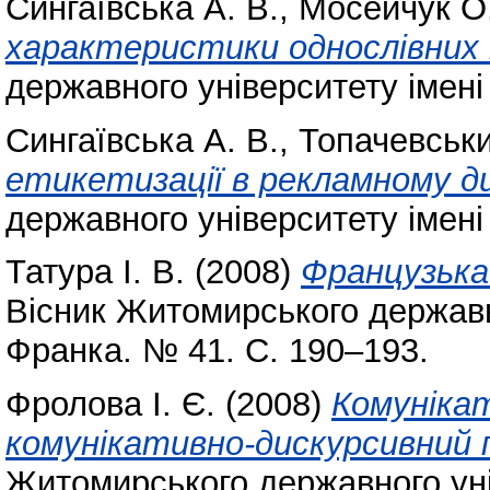
Сингаївська А. В.
,
Мосейчук О
характеристики однослівних і
державного університету імені
Сингаївська А. В.
,
Топачевськи
етикетизації в рекламному ди
державного університету імені
Татура І. В.
(2008)
Французька
Вісник Житомирського державно
Франка. № 41. С. 190–193.
Фролова І. Є.
(2008)
Комуніка
комунікативно-дискурсивний п
Житомирського державного уні