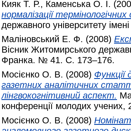
Кияк Т. Р.
,
Каменська О. І.
(20
нормалізації термінологічних 
державного університету імені
Маліновський Е. Ф.
(2008)
Екс
Вісник Житомирського державно
Франка. № 41. С. 173–176.
Мосієнко О. В.
(2008)
Функції
газетних аналітичних статт
лінгвокогнітивний аспект.
Мат
конференції молодих учених, 28
Мосієнко О. В.
(2008)
Номінат
англомовного газетного диск