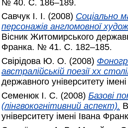
№ 40. С. 186–189.
Савчук І. І.
(2008)
Соціально м
персонажів англомовної худож
Вісник Житомирського державно
Франка. № 41. С. 182–185.
Свірідова Ю. О.
(2008)
Фоногр
австралійській поезії хх стол
державного університету імені
Семенюк І. С.
(2008)
Базові п
(лінгвокогнітивний аспект).
В
університету імені Івана Фран