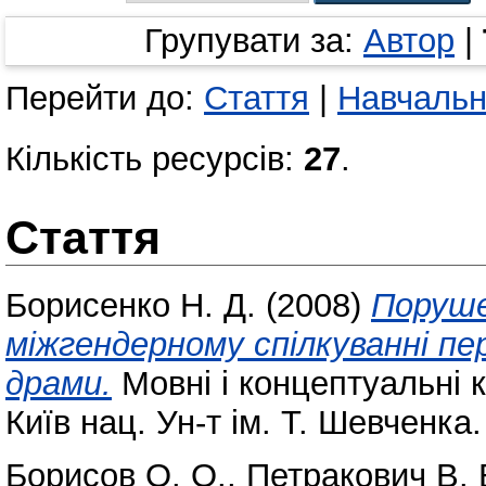
Групувати за:
Автор
|
Перейти до:
Стаття
|
Навчальн
Кількість ресурсів:
27
.
Стаття
Борисенко Н. Д.
(2008)
Поруше
міжгендерному спілкуванні пе
драми.
Мовні і концептуальні ка
Київ нац. Ун-т ім. Т. Шевченка.
Борисов О. О.
,
Петракович В. 