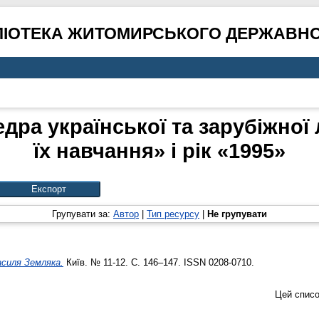
ЛІОТЕКА ЖИТОМИРСЬКОГО ДЕРЖАВНО
дра української та зарубіжної 
їх навчання» і рік «1995»
Групувати за:
Автор
|
Тип ресурсу
|
Не групувати
асиля Земляка.
Київ. № 11-12. С. 146–147. ISSN 0208-0710.
Цей списо