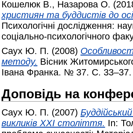
Кошелюк В.
,
Назарова О.
(201
християн та буддистів до осі
Психологічні дослідження: наук
соціально-психологічного факу
Саух Ю. П.
(2008)
Особливост
методу.
Вісник Житомирського
Івана Франка. № 37. С. 33–37.
Доповідь на конфере
Саух Ю. П.
(2007)
Буддійський
викликів XXI століття.
In: То