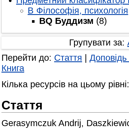
Предметний класифікатор 
B Філософія, психологія,
BQ Буддизм
(8)
Групувати за:
Перейти до:
Стаття
|
Доповідь
Книга
Кілька ресурсів на цьому рівні
Стаття
Gerasymczuk Andrij
,
Daszkіewі