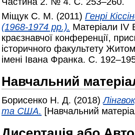
Частина 2. № 4. С. 253–260.
Міщук С. М.
(2011)
Генрі Кісс
(1968-1974 рр.).
Матеріали IV В
краєзнавчої конференції, прис
історичного факультету Житом
імені Івана Франка. С. 192–195
Навчальний матеріа
Борисенко Н. Д.
(2018)
Лінгво
та США.
[Навчальний матеріа
Дисертація або Авт