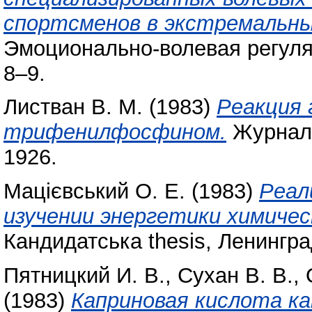
спортсменов в экстремальны
Эмоционально-волевая регуля
8–9.
Листван В. М.
(1983)
Реакция
трифенилфосфином.
Журнал 
1926.
Мацієвський О. Е.
(1983)
Реал
изучении энергетики химичес
Кандидатська thesis, Ленингра
Пятницкий И. В.
,
Сухан В. В.
,
(1983)
Каприновая кислота к