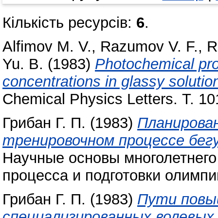
Кількість ресурсів:
6
.
Alfіmov M. V.
,
Razumov V. F.
,
R
Yu. В.
(1983)
Photochemical pro
concentrations in glassy solutio
Chemical Physics Letters. Т. 1
Грибан Г. П.
(1983)
Планирован
тренировочном процессе бег
Научные основы многолетнего
процесса и подготовки олимпий
Грибан Г. П.
(1983)
Пути повы
специализированных волевых