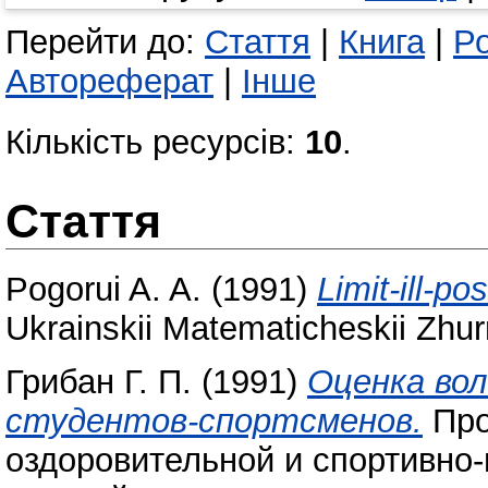
Перейти до:
Стаття
|
Книга
|
Ро
Автореферат
|
Інше
Кількість ресурсів:
10
.
Стаття
Pogorui A. A.
(1991)
Limit-ill-p
Ukrainskii Matematicheskii Zhur
Грибан Г. П.
(1991)
Оценка во
студентов-спортсменов.
Про
оздоровительной и спортивно-