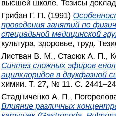
высшей школе. Тезисы докладо
Грибан Г. П.
(1991)
Особеннос
проведения занятий по физи
специадьной медицинской гру
культура, здоровье, труд. Тез
Листван В. М.
,
Стасюк А. П.
,
К
Синтез сложных эфиров енол
ацилхлоридов в двухфазной с
химии. Т. 27, № 11. С. 2441–24
Стадниченко А. П.
,
Погорелова
Влияние различных концентр
катушек (Gastropoda, Pulmonat