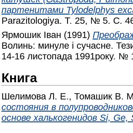
партенитами Tylodelphys excav
Parazitologiya. Т. 25, № 5. С.
Ярмошик Іван
(1991)
Преображ
Волинь: минуле і сучасне. Тез
14-16 листопада 1991року. № 1
Книга
Шелимова Л. Е.
,
Томашик В. М
состояния в полупроводнико
основе халькогенидов Si, Ge, 