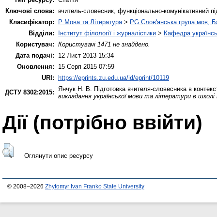
Ключові слова:
вчитель-словесник, функціонально-комунікативний пі
Класифікатор:
P Мова та Література
>
PG Слов'янська група мов, Ба
Відділи:
Інститут філології і журналістики
>
Кафедра українсь
Користувач:
Користувачі 1471 не знайдено.
Дата подачі:
12 Лист 2013 15:34
Оновлення:
15 Серп 2015 07:59
URI:
https://eprints.zu.edu.ua/id/eprint/10119
Янчук Н. В.
Підготовка вчителя-словесника в контекс
ДСТУ 8302:2015:
викладання української мови та літератури в школі
Дії ​​(потрібно ввійти)
Оглянути опис ресурсу
© 2008–2026
Zhytomyr Ivan Franko State University