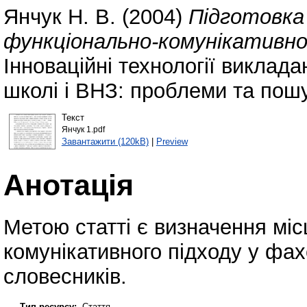
Янчук Н. В.
(2004)
Підготовка
функціонально-комунікативног
Інноваційні технології виклада
школі і ВНЗ: проблеми та пошу
Текст
Янчук 1.pdf
Завантажити (120kB)
|
Preview
Анотація
Метою статті є визначення міс
комунікативного підходу у фахо
словесників.
Тип ресурсу:
Стаття