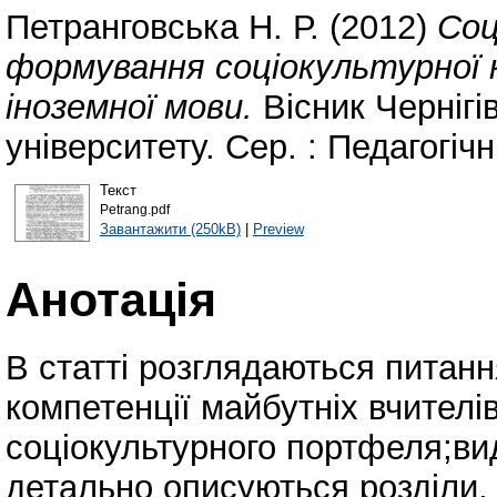
Петранговська Н. Р.
(2012)
Соц
формування соціокультурної 
іноземної мови.
Вісник Чернігі
університету. Сер. : Педагогіч
Текст
Petrang.pdf
Завантажити (250kB)
|
Preview
Анотація
В статті розглядаються питанн
компетенції майбутніх вчителі
соціокультурного портфеля;вид
детально описуються розділи, в