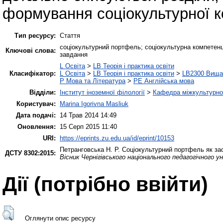
формування соціокультурної к
Тип ресурсу:
Стаття
соціокультурний портфель; соціокультурна компетенція
Ключові слова:
завдання
L Освіта
>
LB Теорія і практика освіти
Класифікатор:
L Освіта
>
LB Теорія і практика освіти
>
LB2300 Вища 
P Мова та Література
>
PE Англійська мова
Відділи:
Інститут іноземної філології
>
Кафедра міжкультурної 
Користувач:
Marina Igorivna Masliuk
Дата подачі:
14 Трав 2014 14:49
Оновлення:
15 Серп 2015 11:40
URI:
https://eprints.zu.edu.ua/id/eprint/10153
Петранговська Н. Р.
Соціокультурний портфель як зас
ДСТУ 8302:2015:
Вісник Чернігівського національного педагогічного ун
Дії ​​(потрібно ввійти)
Оглянути опис ресурсу