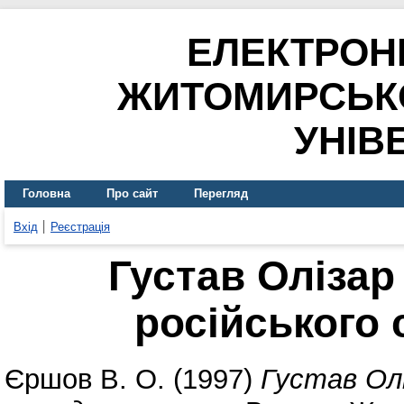
ЕЛЕКТРОН
ЖИТОМИРСЬК
УНІВ
Головна
Про сайт
Перегляд
Вхід
Реєстрація
Густав Олізар
російського
Єршов В. О.
(1997)
Густав Олі