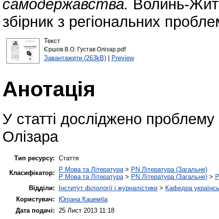
самодержавства.
Волинь-Жито
збірник з регіональних пробле
Текст
Єршов В.О. Густав Олізар.pdf
Завантажити (263kB)
|
Preview
Анотація
У статті досліджено проблему "
Олізара
Тип ресурсу:
Стаття
P Мова та Література
>
PN Література (Загальне)
Класифікатор:
P Мова та Література
>
PN Література (Загальне)
>
P
Відділи:
Інститут філології і журналістики
>
Кафедра українськ
Користувач:
Юліана Кацемба
Дата подачі:
25 Лист 2013 11:18