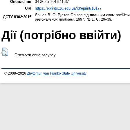
Оновлення:
04 Жовт 2016 11:37
URI:
https://eprints.zu.edu.ua/id/eprint/10177
Єршов В. О.
Густав Олізар під пильним оком російсь
ДСТУ 8302:2015:
регіональних проблем
. 1997. № 1. С. 29–39.
Дії ​​(потрібно ввійти)
Оглянути опис ресурсу
© 2008–2026
Zhytomyr Ivan Franko State University