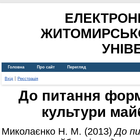
ЕЛЕКТРОН
ЖИТОМИРСЬК
УНІВ
Головна
Про сайт
Перегляд
Вхід
Реєстрація
До питання фор
культури май
Миколаєнко Н. М.
(2013)
До п