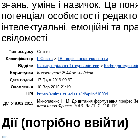
знань, умінь і навичок. Це по
потенціал особистості редакто
інтелектуальні, емоційні та пр
свідомості
Тип ресурсу:
Стаття
Класифікатор:
L Освіта
>
LB Теорія і практика освіти
Відділи:
Інститут філології і журналістики
>
Кафедра журналіс
Користувач:
Користувачі 2944 не знайдено.
Дата подачі:
17 Груд 2013 09:37
Оновлення:
10 Вер 2015 21:19
URI:
https://eprints.zu.edu.ua/id/eprint/10304
Миколаєнко Н. М.
До питання формування професійно
ДСТУ 8302:2015:
імені Івана Франка
. 2013. № 71. С. 116–119.
Дії ​​(потрібно ввійти)