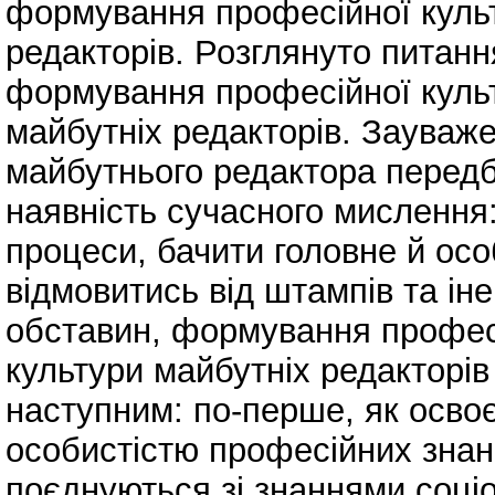
формування професійної куль
редакторів. Розглянуто питан
формування професійної куль
майбутніх редакторів. Зауваж
майбутнього редактора перед
наявність сучасного мислення:
процеси, бачити головне й осо
відмовитись від штампів та іне
обставин, формування профес
культури майбутніх редакторі
наступним: по-перше, як осво
особистістю професійних знань
поєднуються зі знаннями соці