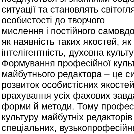
ситуації та становлять світогл
особистості до творчого
мислення і постійного самовдо
як наявність таких якостей, як
інтелігентність, духовна культ
Формування професійної куль
майбутнього редактора – це с
розвиток особистісних якостей
врахування усіх фахових завда
форми й методи. Тому профес
культуру майбутніх редакторі
спеціальних, вузькопрофесійн