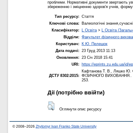
проблеми. Нормативні документи звертають ува
збереженню і зміцненню здоров'я учнів, форму
Тип ресурсу:
Стаття
Ключові слова:
Валеологічні знання,сучас
Класифікатор:
L Освіта
>
L Освіта (Загаль
Відділи:
Факультет фізичного вихова
Користувач:
К.Ю. Пелешок
Дата подачі:
23 Груд 2013 11:13
Оновлення:
23 Січ 2018 15:41
URI:
https://eprints.zu.edu.ua/id/e
Кафтанова Т. В.
,
Ляшко Ю. 
ДСТУ 8302:2015:
ФІЗИЧНОГО ВИХОВАННЯ..
253.
Дії ​​(потрібно ввійти)
Оглянути опис ресурсу
© 2008–2026
Zhytomyr Ivan Franko State University