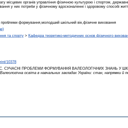
гу місцевих органів управління фізичною культурою і спортом, державних
вання у них потреби у фізичному вдосконаленні і здоровому способі жит
ні проблеми формування,молодший шкільний вік,фізичне виховання
не)
ння та спорту
>
Кафедра теоретико-методичних основ фізичного вихован
print/10378
С.
СУЧАСНІ ПРОБЛЕМИ ФОРМУВАННЯ ВАЛЕОЛОГІЧНИХ ЗНАНЬ У ШК
Валеологічна освіта в навчальних закладах України: стан, напрямки й 