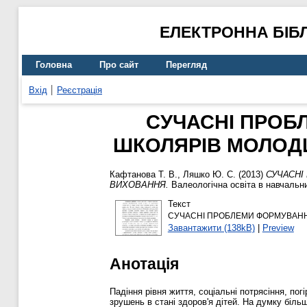
ЕЛЕКТРОННА БІБ
Головна
Про сайт
Перегляд
Вхід
Реєстрація
СУЧАСНІ ПРОБ
ШКОЛЯРІВ МОЛОДШ
Кафтанова Т. В.
,
Ляшко Ю. С.
(2013)
СУЧАСНІ
ВИХОВАННЯ.
Валеологічна освіта в навчальни
Текст
СУЧАСНІ ПРОБЛЕМИ ФОРМУВАНН
Завантажити (138kB)
|
Preview
Анотація
Падіння рівня життя, соціальні потрясіння, по
зрушень в стані здоров'я дітей. На думку більш