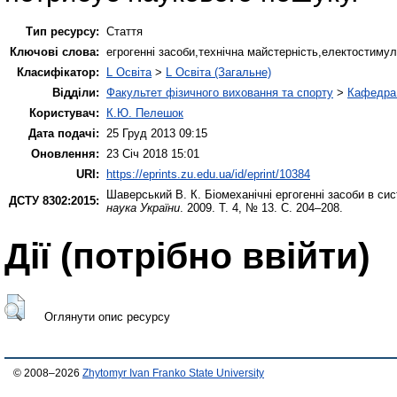
Тип ресурсу:
Стаття
Ключові слова:
егрогенні засоби,технічна майстерність,електостимул
Класифікатор:
L Освіта
>
L Освіта (Загальне)
Відділи:
Факультет фізичного виховання та спорту
>
Кафедра 
Користувач:
К.Ю. Пелешок
Дата подачі:
25 Груд 2013 09:15
Оновлення:
23 Січ 2018 15:01
URI:
https://eprints.zu.edu.ua/id/eprint/10384
Шаверський В. К.
Біомеханічні ергогенні засоби в си
ДСТУ 8302:2015:
наука України
. 2009. Т. 4, № 13. С. 204–208.
Дії ​​(потрібно ввійти)
Оглянути опис ресурсу
© 2008–2026
Zhytomyr Ivan Franko State University