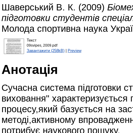
Шаверський В. К.
(2009)
Біоме
підготовки студентів спеціал
Молода спортивна наука Україн
Текст
09svipes, 2009.pdf
Завантажити (258kB)
|
Preview
Анотація
Сучасна система підготовки ст
виховання" характеризується 
процесу,який базується на заст
методі,активному впровадженні
потрибує наукового пошуку.