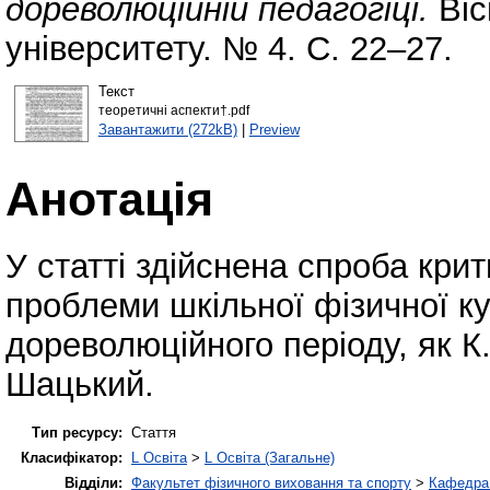
дореволюційній педагогіці.
Віс
університету. № 4. С. 22–27.
Текст
теоретичні аспекти†.pdf
Завантажити (272kB)
|
Preview
Анотація
У статті здійснена спроба крит
проблеми шкільної фізичної ку
дореволюційного періоду, як К
Шацький.
Тип ресурсу:
Стаття
Класифікатор:
L Освіта
>
L Освіта (Загальне)
Відділи:
Факультет фізичного виховання та спорту
>
Кафедра 