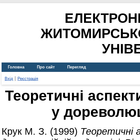
ЕЛЕКТРОН
ЖИТОМИРСЬК
УНІВ
Головна
Про сайт
Перегляд
Вхід
Реєстрація
Теоретичні аспект
у дореволюц
Крук М. З.
(1999)
Теоретичні 