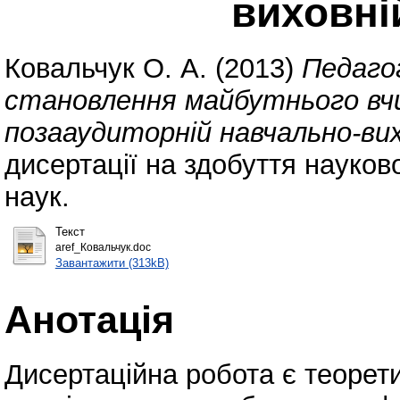
виховні
Ковальчук О. А.
(2013)
Педаго
становлення майбутнього в
позааудиторній навчально-вих
дисертації на здобуття науков
наук.
Текст
aref_Ковальчук.doc
Завантажити (313kB)
Анотація
Дисертаційна робота є теоре