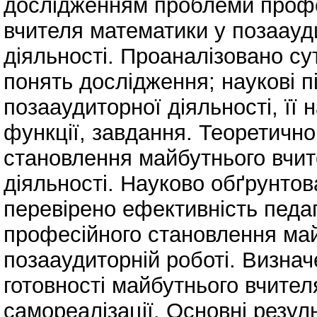
дослідженням проблеми профе
вчителя математики у позаауд
діяльності. Проаналізовано сут
понять дослідження; наукові пі
позааудиторної діяльності, її 
функції, завдання. Теоретичн
становлення майбутнього вчит
діяльності. Науково обґрунто
перевірено ефективність педаго
професійного становлення май
позааудиторній роботі. Визначе
готовності майбутнього вчите
самореалізації. Основні резу