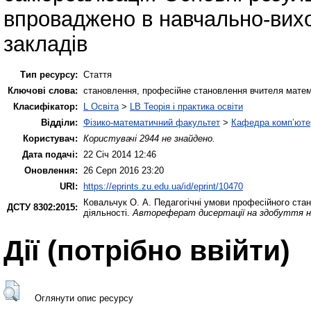
впроваджено в навчально-вих
закладів
Тип ресурсу:
Стаття
Ключові слова:
становлення, професійне становлення вчителя матема
Класифікатор:
L Освіта
>
LB Теорія і практика освіти
Відділи:
Фізико-математичний факультет
>
Кафедра комп’ютер
Користувач:
Користувачі 2944 не знайдено.
Дата подачі:
22 Січ 2014 12:46
Оновлення:
26 Серп 2016 23:20
URI:
https://eprints.zu.edu.ua/id/eprint/10470
Ковальчук О. А.
Педагогічні умови професійного ста
ДСТУ 8302:2015:
діяльності.
Автореферат дисертації на здобуття на
Дії ​​(потрібно ввійти)
Оглянути опис ресурсу