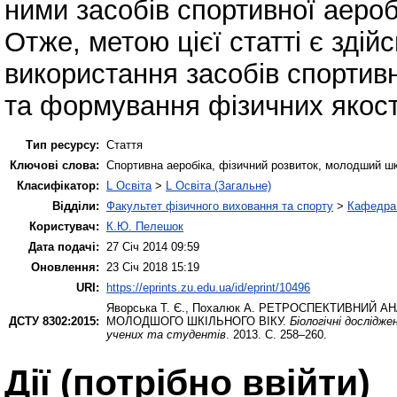
ними засобів спортивної аероб
Отже, метою цієї статті є здій
використання засобів спортивн
та формування фізичних якосте
Тип ресурсу:
Стаття
Ключові слова:
Спортивна аеробіка, фізичний розвиток, молодший шк
Класифікатор:
L Освіта
>
L Освіта (Загальне)
Відділи:
Факультет фізичного виховання та спорту
>
Кафедра 
Користувач:
К.Ю. Пелешок
Дата подачі:
27 Січ 2014 09:59
Оновлення:
23 Січ 2018 15:19
URI:
https://eprints.zu.edu.ua/id/eprint/10496
Яворська Т. Є.
,
Похалюк А.
РЕТРОСПЕКТИВНИЙ АНА
ДСТУ 8302:2015:
МОЛОДШОГО ШКІЛЬНОГО ВІКУ.
Біологічні дослідж
учених та студентів
. 2013. С. 258–260.
Дії ​​(потрібно ввійти)