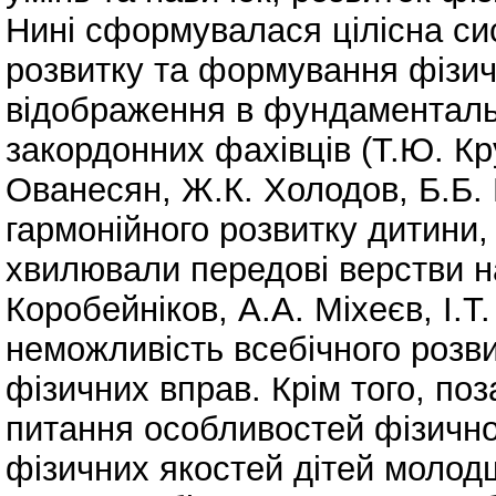
Нині сформувалася цілісна си
розвитку та формування фізич
відображення в фундаментальн
закордонних фахівців (Т.Ю. Кр
Ованесян, Ж.К. Холодов, Б.Б. 
гармонійного розвитку дитини,
хвилювали передові верстви на
Коробейніков, А.А. Міхеєв, І.Т
неможливість всебічного розв
фізичних вправ. Крім того, по
питання особливостей фізично
фізичних якостей дітей молодш