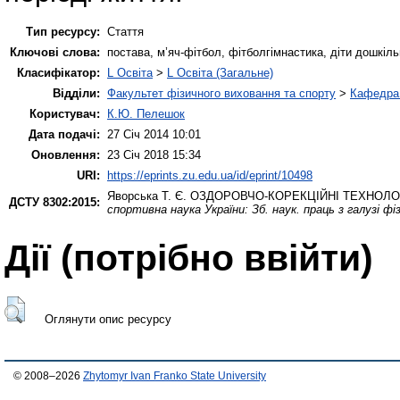
Тип ресурсу:
Стаття
Ключові слова:
постава, м’яч-фітбол, фітболгімнастика, діти дошкільн
Класифікатор:
L Освіта
>
L Освіта (Загальне)
Відділи:
Факультет фізичного виховання та спорту
>
Кафедра 
Користувач:
К.Ю. Пелешок
Дата подачі:
27 Січ 2014 10:01
Оновлення:
23 Січ 2018 15:34
URI:
https://eprints.zu.edu.ua/id/eprint/10498
Яворська Т. Є.
ОЗДОРОВЧО-КОРЕКЦІЙНІ ТЕХНОЛОГ
ДСТУ 8302:2015:
спортивна наука України: Зб. наук. праць з галузі ф
Дії ​​(потрібно ввійти)
Оглянути опис ресурсу
© 2008–2026
Zhytomyr Ivan Franko State University