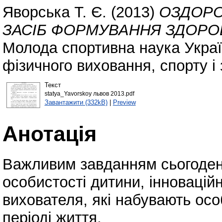
Яворська Т. Є.
(2013)
ОЗДОРО
ЗАСІБ ФОРМУВАННЯ ЗДОРОВ
Молода спортивна наука Україн
фізичного виховання, спорту і 
Текст
statya_Yavorskoy львов 2013.pdf
Завантажити (332kB)
|
Preview
Анотація
Важливим завданням сьогоден
особистості дитини, інноваційн
вихователя, які набувають ос
періоді життя.