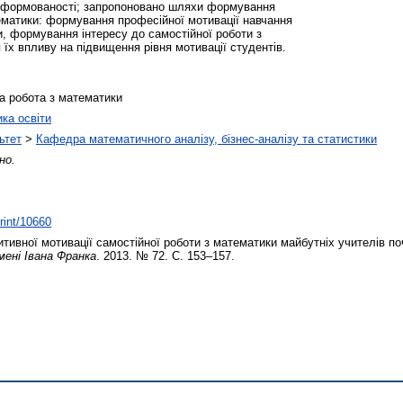
їх сформованості; запропоновано шляхи формування
тематики: формування професійної мотивації навчання
, формування інтересу до самостійної роботи з
їх впливу на підвищення рівня мотивації студентів.
на робота з математики
ика освіти
ьтет
>
Кафедра математичного аналізу, бізнес-аналізу та статистики
но.
print/10660
ивної мотивації самостійної роботи з математики майбутніх учителів по
мені Івана Франка
. 2013. № 72. С. 153–157.