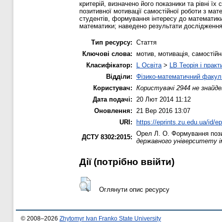
критерій, визначено його показники та рівні 
позитивної мотивації самостійної роботи з ма
студентів, формування інтересу до математики
математики; наведено результати дослідження 
Тип ресурсу:
Стаття
Ключові слова:
мотив, мотивація, самостій
Класифікатор:
L Освіта
>
LB Теорія і практ
Відділи:
Фізико-математичний факул
Користувач:
Користувачі 2944 не знайде
Дата подачі:
20 Лют 2014 11:12
Оновлення:
21 Вер 2016 13:07
URI:
https://eprints.zu.edu.ua/id/e
Орел Л. О.
Формування позит
ДСТУ 8302:2015:
державного університету і
Дії ​​(потрібно ввійти)
Оглянути опис ресурсу
© 2008–2026
Zhytomyr Ivan Franko State University