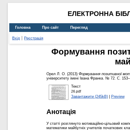
ЕЛЕКТРОННА БІБ
Головна
Про сайт
Перегляд
Вхід
Реєстрація
Формування позити
май
Орел Л. О.
(2013)
Формування позитивної моти
університету імені Івана Франка. № 72. С. 153
Текст
26.pdf
Завантажити (245kB)
|
Preview
Анотація
У статті розглянуто мотиваційно-цільовий компо
математики майбутніх учителів початкових клас