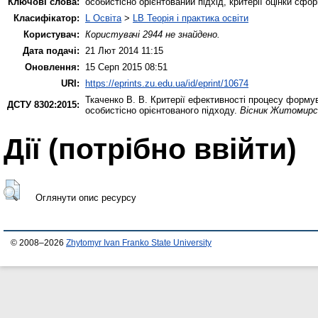
Ключові слова:
особистісно орієнтований підхід, критерії оцінки сфо
Класифікатор:
L Освіта
>
LB Теорія і практика освіти
Користувач:
Користувачі 2944 не знайдено.
Дата подачі:
21 Лют 2014 11:15
Оновлення:
15 Серп 2015 08:51
URI:
https://eprints.zu.edu.ua/id/eprint/10674
Ткаченко В. В.
Критерії ефективності процесу формува
ДСТУ 8302:2015:
особистісно орієнтованого підходу.
Вісник Житомирсь
Дії ​​(потрібно ввійти)
Оглянути опис ресурсу
© 2008–2026
Zhytomyr Ivan Franko State University