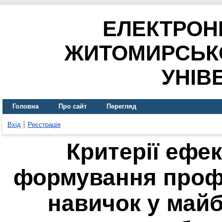
ЕЛЕКТРОН
ЖИТОМИРСЬК
УНІВ
Головна
Про сайт
Перегляд
Вхід
Реєстрація
Критерії ефе
формування профе
навичок у майб