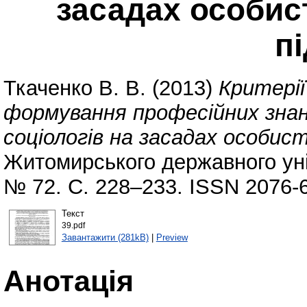
засадах особис
п
Ткаченко В. В.
(2013)
Критері
формування професійних знань
соціологів на засадах особист
Житомирського державного уні
№ 72. С. 228–233. ISSN 2076-
Текст
39.pdf
Завантажити (281kB)
|
Preview
Анотація