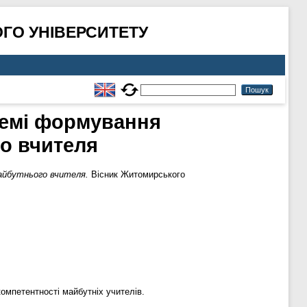
ГО УНІВЕРСИТЕТУ
блемі формування
о вчителя
майбутнього вчителя.
Вісник Житомирського
компетентності майбутніх учителів.