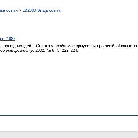
ика освіти
>
LB2300 Вища освіта
rint/1087
ь провідних ідей І. Огієнка у проблемі формування професійної компете
ого університету
. 2002. № 9. С. 222–224.