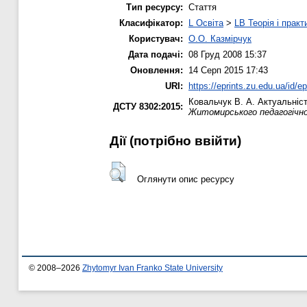
Тип ресурсу:
Стаття
Класифікатор:
L Освіта
>
LB Теорія і практ
Користувач:
О.О. Казмірчук
Дата подачі:
08 Груд 2008 15:37
Оновлення:
14 Серп 2015 17:43
URI:
https://eprints.zu.edu.ua/id/ep
Ковальчук В. А.
Актуальніст
ДСТУ 8302:2015:
Житомирського педагогічн
Дії ​​(потрібно ввійти)
Оглянути опис ресурсу
© 2008–2026
Zhytomyr Ivan Franko State University