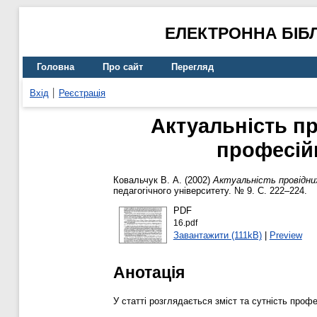
ЕЛЕКТРОННА БІБ
Головна
Про сайт
Перегляд
Вхід
Реєстрація
Актуальність пр
професій
Ковальчук В. А.
(2002)
Актуальність провідни
педагогічного університету. № 9. С. 222–224.
PDF
16.pdf
Завантажити (111kB)
|
Preview
Анотація
У статті розглядається зміст та сутність профе