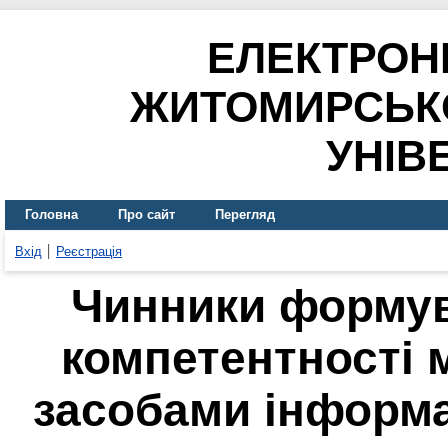
ЕЛЕКТРОН
ЖИТОМИРСЬК
УНІВ
Головна
Про сайт
Перегляд
Вхід
Реєстрація
Чинники формув
компетентності 
засобами інформа