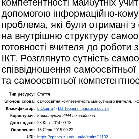
компетентності майбутніх учит
допомогою інформаційно-комуні
проблема, які були отримані з
на внутрішню структуру самоос
готовності вчителя до роботи з
ІКТ. Розглянуто сутність самоо
співвідношення самоосвітньої 
та самоосвітньої компетентнос
Тип ресурсу:
Стаття
Ключові слова:
самоосвітня компетентність майбутнього вчителя, інф
Класифікатор:
L Освіта
>
LB Теорія і практика освіти
Користувач:
Користувачі 2944 не знайдено.
Дата подачі:
28 Квіт 2014 09:18
Оновлення:
15 Серп 2015 09:22
URI:
https://eprints.zu.edu.ua/id/eprint/11102