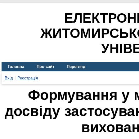
ЕЛЕКТРОН
ЖИТОМИРСЬК
УНІВ
Головна
Про сайт
Перегляд
Вхід
Реєстрація
Формування у м
досвіду застосува
вихован