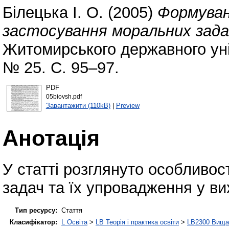
Білецька І. О.
(2005)
Формуван
застосування моральних задач
Житомирського державного уні
№ 25. С. 95–97.
PDF
05biovsh.pdf
Завантажити (110kB)
|
Preview
Анотація
У статті розглянуто особливос
задач та їх упровадження у ви
Тип ресурсу:
Стаття
Класифікатор:
L Освіта
>
LB Теорія і практика освіти
>
LB2300 Вища 