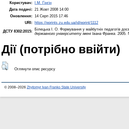
Користувач:
І.М. Гінгін
Дата подачі:
21 Жовт 2008 14:00
Оновлення:
14 Серп 2015 17:46
URI:
https://eprints.zu.edu.ua/id/eprint/1112
Білецька І. О.
Формування у майбутніх педагогів дос
ДСТУ 8302:2015:
державного університету імені Івана Франка
. 2005.
Дії ​​(потрібно ввійти)
Оглянути опис ресурсу
© 2008–2026
Zhytomyr Ivan Franko State University