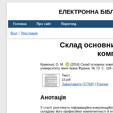
ЕЛЕКТРОННА БІБ
Головна
Про сайт
Перегляд
Вхід
Реєстрація
Склад основни
ком
Кривонос О. М.
(2014)
Склад основних ком
університету імені Івана Франка. № 73. С. 118
Текст
23.pdf
Завантажити (277kB)
|
Preview
Анотація
У статті розглянуто інформаційно-комунікаційн
складову його професійної компетентності й ін