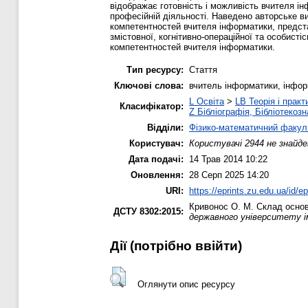
відображає готовність і можливість вчителя і
професійній діяльності. Наведено авторське в
компетентностей вчителя інформатики, представ
змістовної, когнітивно-операційної та особист
компетентностей вчителя інформатики.
Тип ресурсу:
Стаття
Ключові слова:
вчитель інформатики, інформ
L Освіта
>
LB Теорія і практ
Класифікатор:
Z Бібліографія, Бібліотекоз
Відділи:
Фізико-математичний факул
Користувач:
Користувачі 2944 не знайде
Дата подачі:
14 Трав 2014 10:22
Оновлення:
28 Серп 2025 14:20
URI:
https://eprints.zu.edu.ua/id/ep
Кривонос О. М.
Склад основ
ДСТУ 8302:2015:
державного університету і
Дії ​​(потрібно ввійти)
Оглянути опис ресурсу