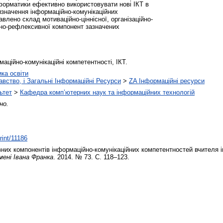
нформатики ефективно використовувати нові ІКТ в
изначення інформаційно-комунікаційних
лено склад мотиваційно-ціннісної, організаційно-
існо-рефлексивної компонент зазначених
аційно-комунікаційні компетентності, ІКТ.
ика освіти
навство, і Загальні Інформаційні Ресурси
>
ZA Інформаційні ресурси
ьтет
>
Кафедра комп’ютерних наук та інформаційних технологій
но.
rint/11186
них компонентів інформаційно-комунікаційних компетентностей вчителя 
мені Івана Франка
. 2014. № 73. С. 118–123.