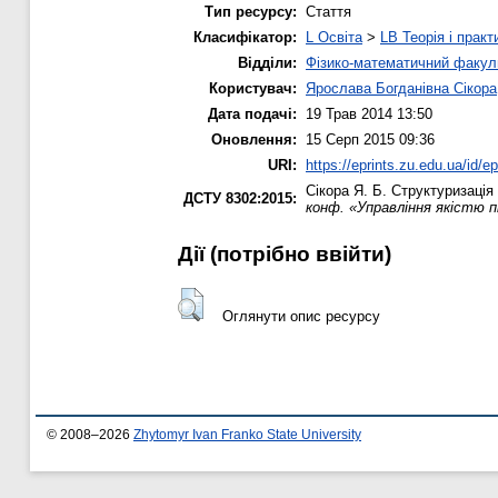
Тип ресурсу:
Стаття
Класифікатор:
L Освіта
>
LB Теорія і практ
Відділи:
Фізико-математичний факул
Користувач:
Ярослава Богданівна Сікора
Дата подачі:
19 Трав 2014 13:50
Оновлення:
15 Серп 2015 09:36
URI:
https://eprints.zu.edu.ua/id/e
Сікора Я. Б.
Структуризація 
ДСТУ 8302:2015:
конф. «Управління якістю пі
Дії ​​(потрібно ввійти)
Оглянути опис ресурсу
© 2008–2026
Zhytomyr Ivan Franko State University