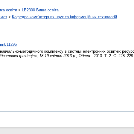
ика освіти
>
LB2300 Вища освіта
ьтет
>
Кафедра комп’ютерних наук та інформаційних технологій
print/11295
навчально-методичного комплексу в системі електронних освітніх ресур
дготовки фахівців», 18-19 квітня 2013 р., Одеса.
. 2013. Т. 2. С. 228–229