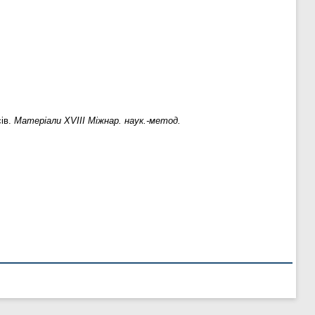
сів.
Матеріали ХVIII Міжнар. наук.-метод.
.