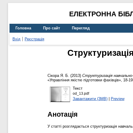
ЕЛЕКТРОННА БІБ
Головна
Про сайт
Перегляд
Вхід
Реєстрація
Структуризаці
Сікора Я. Б.
(2013)
Структуризація навчально-
«Управління якістю підготовки фахівців», 18-19 
Текст
od_13.pdf
Завантажити (3MB)
|
Preview
Анотація
У статті розглядається структуризація навчал