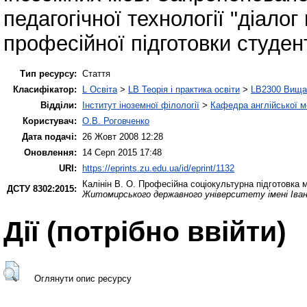
педагогічної технології "діало
професійної підготовки студенті
Тип ресурсу:
Стаття
Класифікатор:
L Освіта
>
LB Теорія і практика освіти
>
LB2300 Вища 
Відділи:
Інститут іноземної філології
>
Кафедра англійської мо
Користувач:
О.В. Роговченко
Дата подачі:
26 Жовт 2008 12:28
Оновлення:
14 Серп 2015 17:48
URI:
https://eprints.zu.edu.ua/id/eprint/1132
Калінін В. О.
Професійна соціокультурна підготовка 
ДСТУ 8302:2015:
Житомирського державного університету імені Іва
Дії ​​(потрібно ввійти)
Оглянути опис ресурсу