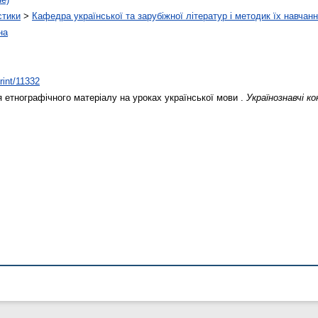
стики
>
Кафедра української та зарубіжної літератур і методик їх навчан
на
print/11332
 етнографічного матеріалу на уроках української мови .
Українознавчі 