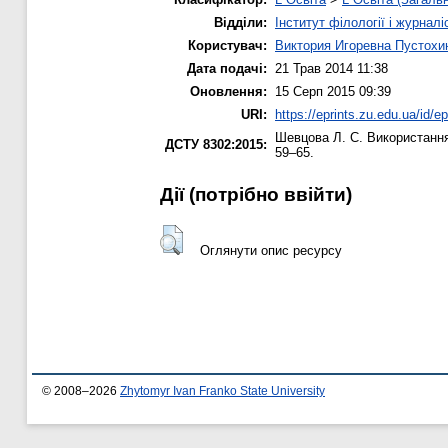
Відділи:
Інститут філології і журналі
Користувач:
Виктория Игоревна Пустохи
Дата подачі:
21 Трав 2014 11:38
Оновлення:
15 Серп 2015 09:39
URI:
https://eprints.zu.edu.ua/id/e
Шевцова Л. С.
Використання
ДСТУ 8302:2015:
59–65.
Дії ​​(потрібно ввійти)
Оглянути опис ресурсу
© 2008–2026
Zhytomyr Ivan Franko State University