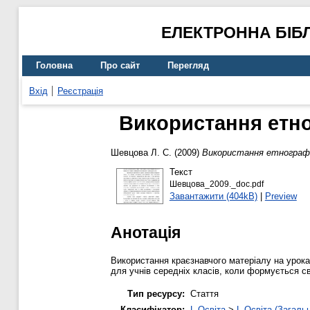
ЕЛЕКТРОННА БІБ
Головна
Про сайт
Перегляд
Вхід
Реєстрація
Використання етно
Шевцова Л. С.
(2009)
Використання етнографіч
Текст
Шевцова_2009._doc.pdf
Завантажити (404kB)
|
Preview
Анотація
Використання краєзнавчого матеріалу на урока
для учнів середніх класів, коли формується св
Тип ресурсу:
Стаття
Класифікатор:
L Освіта
>
L Освіта (Загаль