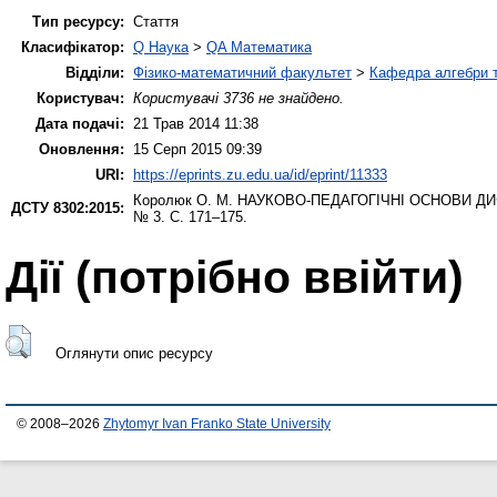
Тип ресурсу:
Стаття
Класифікатор:
Q Наука
>
QA Математика
Відділи:
Фізико-математичний факультет
>
Кафедра алгебри т
Користувач:
Користувачі 3736 не знайдено.
Дата подачі:
21 Трав 2014 11:38
Оновлення:
15 Серп 2015 09:39
URI:
https://eprints.zu.edu.ua/id/eprint/11333
Королюк О. М.
НАУКОВО-ПЕДАГОГІЧНІ ОСНОВИ ДИ
ДСТУ 8302:2015:
№ 3. С. 171–175.
Дії ​​(потрібно ввійти)
Оглянути опис ресурсу
© 2008–2026
Zhytomyr Ivan Franko State University