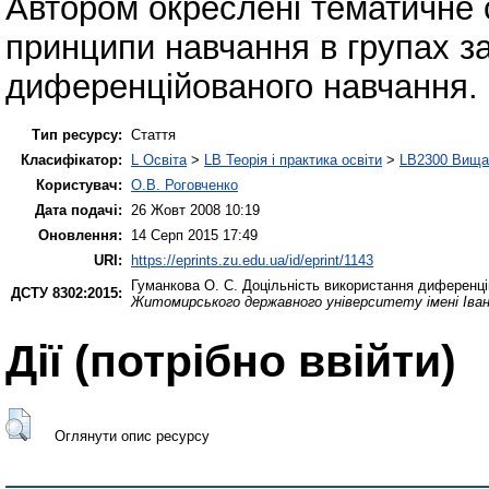
Автором окреслені тематичне 
принципи навчання в групах за
диференційованого навчання.
Тип ресурсу:
Стаття
Класифікатор:
L Освіта
>
LB Теорія і практика освіти
>
LB2300 Вища 
Користувач:
О.В. Роговченко
Дата подачі:
26 Жовт 2008 10:19
Оновлення:
14 Серп 2015 17:49
URI:
https://eprints.zu.edu.ua/id/eprint/1143
Гуманкова О. С.
Доцільність використання диференцій
ДСТУ 8302:2015:
Житомирського державного університету імені Іва
Дії ​​(потрібно ввійти)
Оглянути опис ресурсу