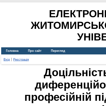
ЕЛЕКТРОН
ЖИТОМИРСЬК
УНІВ
Головна
Про сайт
Перегляд
Вхід
Реєстрація
Доцільніст
диференційо
професійній пі