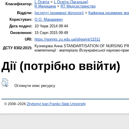
L Освіта
>
L Освіта (Загальне)
Класифікатор:
R Медицина
>
RT Медсестринство
Відділи:
Інститут іноземної філології
>
Кафедра іноземних мов 
Користувач:
О.О. Макаревич
Дата подачі:
10 Черв 2014 08:44
Оновлення:
15 Серп 2015 09:49
URI:
https://eprints.zu.edu.ua/id/eprint/11511
Кузнецова Анна
STANDARTISATION OF NURSING P
ДСТУ 8302:2015:
компетенції : матеріали Всеукраїнської науково-пр
Дії ​​(потрібно ввійти)
Оглянути опис ресурсу
© 2008–2026
Zhytomyr Ivan Franko State University